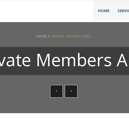
HOME
SERVI
HOME
PRIVATE MEMBERS AREA
ivate Members A
Search News Posts