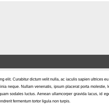
 elit. Curabitur dictum velit nulla, ac iaculis sapien ultrices e
inia neque. Nullam venenatis, ipsum placerat porta molestie, le
quam sodales luctus. Aenean ullamcorper gravida lacus, id eges
drerit fermentum tortor ligula non turpis.