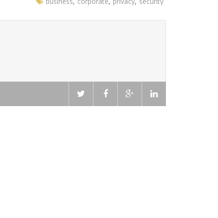
business
,
corporate
,
privacy
,
security